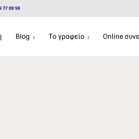
9 77 09 59
ή
Blog
Το γραφείο
Online συν