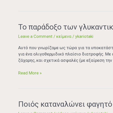
Το
Το παράδοξο των γλυκαντι
παράδοξο
Leave a Comment
/
κείμενα
/
ykariotaki
των
γλυκαντικών
Aυτό που γνωρίζαμε ως τώρα για τα υποκατάστα
για ένα ολιγοθερμιδικό πλαίσιο διατροφής. Με 
ζάχαρης, και σχετικά ασφαλές (με εξαίρεση τη
Read More »
Ποιός
Ποιός καταναλώνει φαγητό 
καταναλώνει