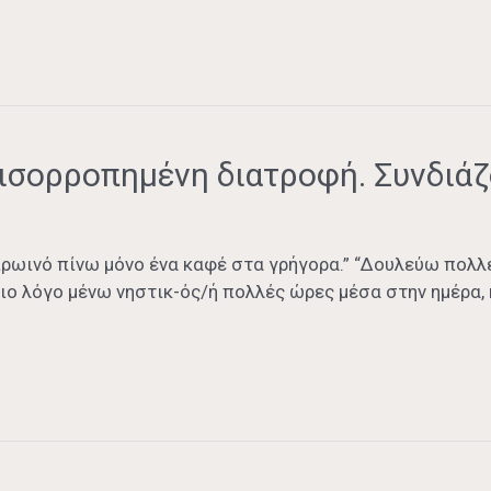
ισορροπημένη διατροφή. Συνδιάζο
 πρωινό πίνω μόνο ένα καφέ στα γρήγορα.” “Δουλεύω πολλ
ίδιο λόγο μένω νηστικ-ός/ή πολλές ώρες μέσα στην ημέρα,