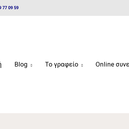
9 77 09 59
ή
Blog
Το γραφείο
Online συν