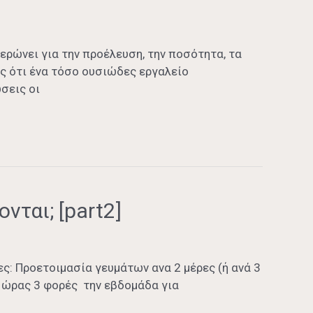
ρώνει για την προέλευση, την ποσότητα, τα
ές ότι ένα τόσο ουσιώδες εργαλείο
σεις οι
νται; [part2]
ες: Προετοιμασία γευμάτων ανα 2 μέρες (ή ανά 3
1 ώρας 3 φορές την εβδομάδα για