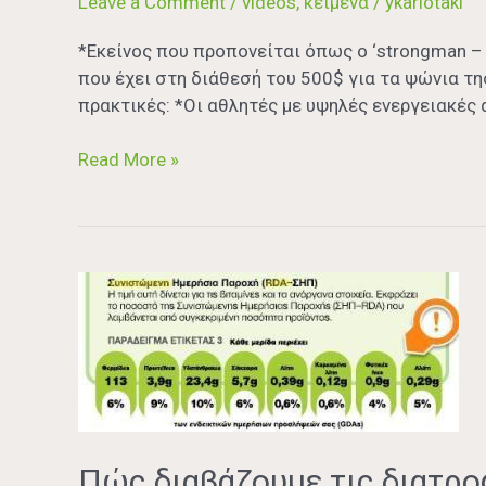
Leave a Comment
/
videos
,
κείμενα
/
ykariotaki
φαγητό
20.000
*Εκείνος που προπονείται όπως ο ‘strongman –
θερμίδων
που έχει στη διάθεσή του 500$ για τα ψώνια τ
την
πρακτικές: *Οι αθλητές με υψηλές ενεργειακές
ημέρα;
Read More »
Πώς
διαβάζουμε
τις
διατροφικές
ετικέτες
Πώς διαβάζουμε τις διατρο