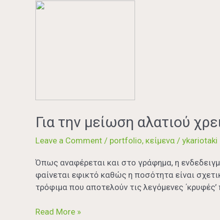
Για
την
μείωση
αλατιού
χρειάζεται
προσοχή
και
στις
κρυφές
πηγές
Για την μείωση αλατιού χρε
του
Leave a Comment
/
portfolio
,
κείμενα
/
ykariotaki
Όπως αναφέρεται και στο γράφημα, η ενδεδειγμ
φαίνεται εφικτό καθώς η ποσότητα είναι σχετι
τρόφιμα που αποτελούν τις λεγόμενες ΄κρυφές’
Read More »