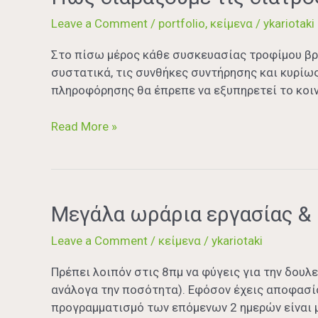
Leave a Comment
/
portfolio
,
κείμενα
/
ykariotaki
Στο πίσω μέρος κάθε συσκευασίας τροφίμου βρί
συστατικά, τις συνθήκες συντήρησης και κυρίως
πληροφόρησης θα έπρεπε να εξυπηρετεί το κοι
Read More »
Μεγάλα
Μεγάλα ωράρια εργασίας & 
ωράρια
Leave a Comment
/
κείμενα
/
ykariotaki
εργασίας
&
Πρέπει λοιπόν στις 8πμ να φύγεις για την δουλε
ισορροπημένη
ανάλογα την ποσότητα). Εφόσον έχεις αποφασίσ
διατροφή.
προγραμματισμό των επόμενων 2 ημερών είναι μι
Συνδιάζονται;