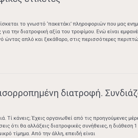
σκεται το γνωστό ‘πακετάκι’ πληροφοριών που μας ενημε
 για την διατροφική αξία του τροφίμου. Ενώ είναι εμφαν
νό ώντας απλό και ξεκάθαρο, στις περισσότερες περιπτώ
ισορροπημένη διατροφή. Συνδιάζο
ιά. Τί κάνεις; Έχεις οργανωθεί από τις προηγούμενες μέρ
εις ότι θα αλλάξεις διατροφικές συνήθειες, η διάθεση 
κρό τίμημα. Από την άλλη, επειδή είναι