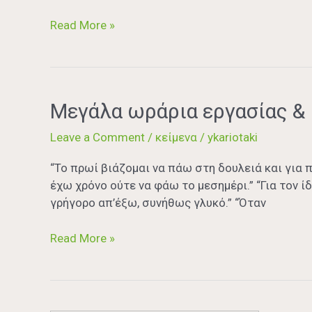
[part2]
Read More »
Μεγάλα
Μεγάλα ωράρια εργασίας & 
ωράρια
Leave a Comment
/
κείμενα
/
ykariotaki
εργασίας
&
“Το πρωί βιάζομαι να πάω στη δουλειά και για
ισορροπημένη
έχω χρόνο ούτε να φάω το μεσημέρι.” “Για τον 
διατροφή.
γρήγορο απ’έξω, συνήθως γλυκό.” “Όταν
Συνδιάζονται;
[part1]
Read More »