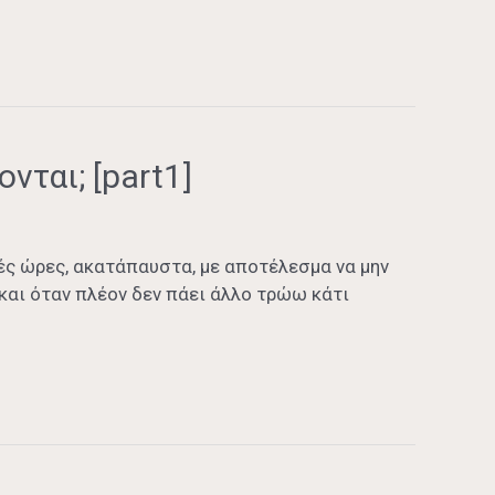
νται; [part1]
ές ώρες, ακατάπαυστα, με αποτέλεσμα να μην
 και όταν πλέον δεν πάει άλλο τρώω κάτι