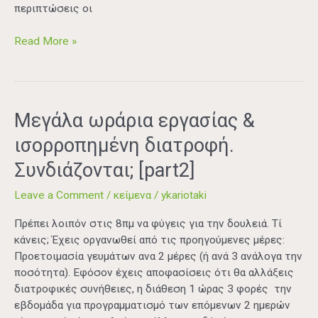
περιπτώσεις οι
Read More »
Μεγάλα
Μεγάλα ωράρια εργασίας &
ωράρια
ισορροπημένη διατροφή.
εργασίας
&
Συνδιάζονται; [part2]
ισορροπημένη
Leave a Comment
/
κείμενα
/
ykariotaki
διατροφή.
Συνδιάζονται;
Πρέπει λοιπόν στις 8πμ να φύγεις για την δουλειά. Τί
[part2]
κάνεις; Έχεις οργανωθεί από τις προηγούμενες μέρες:
Προετοιμασία γευμάτων ανα 2 μέρες (ή ανά 3 ανάλογα την
ποσότητα). Εφόσον έχεις αποφασίσεις ότι θα αλλάξεις
διατροφικές συνήθειες, η διάθεση 1 ώρας 3 φορές την
εβδομάδα για προγραμματισμό των επόμενων 2 ημερών