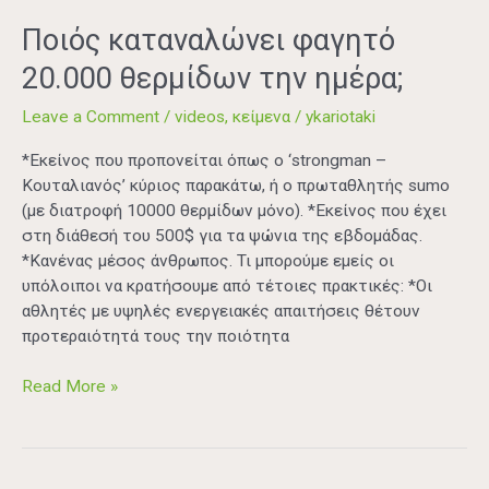
Ποιός
Ποιός καταναλώνει φαγητό
καταναλώνει
20.000 θερμίδων την ημέρα;
φαγητό
20.000
Leave a Comment
/
videos
,
κείμενα
/
ykariotaki
θερμίδων
την
*Εκείνος που προπονείται όπως ο ‘strongman –
ημέρα;
Kουταλιανός’ κύριος παρακάτω, ή ο πρωταθλητής sumo
(με διατροφή 10000 θερμίδων μόνο). *Εκείνος που έχει
στη διάθεσή του 500$ για τα ψώνια της εβδομάδας.
*Κανένας μέσος άνθρωπος. Τι μπορούμε εμείς οι
υπόλοιποι να κρατήσουμε από τέτοιες πρακτικές: *Οι
αθλητές με υψηλές ενεργειακές απαιτήσεις θέτουν
προτεραιότητά τους την ποιότητα
Read More »