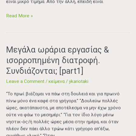
είναι μικρό τίμημα. Από την άλλη, επειδή είναι
Read More »
Μεγάλα
Μεγάλα ωράρια εργασίας &
ωράρια
ισορροπημένη διατροφή.
εργασίας
&
Συνδιάζονται; [part1]
ισορροπημένη
Leave a Comment
/
κείμενα
/
ykariotaki
διατροφή.
Συνδιάζονται;
“Το πρωί βιάζομαι να πάω στη δουλειά και για πρωινό
[part1]
πίνω μόνο ένα καφέ στα γρήγορα.” “Δουλεύω πολλές
ώρες, ακατάπαυστα, με αποτέλεσμα να μην έχω χρόνο
ούτε να φάω το μεσημέρι.” “Για τον ίδιο λόγο μένω
νηστικ-ός/ή πολλές ώρες μέσα στην ημέρα, και όταν
πλέον δεν πάει άλλο τρώω κάτι γρήγορο απ’έξω,
συνήθως γλυκό.” “Όταν