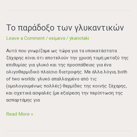
Το
Το παράδοξο των γλυκαντικών
παράδοξο
Leave a Comment
/
κείμενα
/
ykariotaki
των
γλυκαντικών
Aυτό που γνωρίζαμε ως τώρα για τα υποκατάστατα
ζάχαρης είναι ότι αποτελούν την χρυσή τομή μεταξύ της
επιθυμίας για γλυκό και της προσπάθειας για ένα
ολιγοθερμιδικό πλαίσιο διατροφής. Με άλλα λόγια, both
of two worlds: γλυκό απαλλαγμένο από τις
(ομολογουμένως πολλές) θερμίδες της κοινής ζάχαρης,
και σχετικά ασφαλές (με εξαίρεση την περίπτωση της
ασπαρτάμης για
Read More »