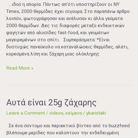
…ιδού η απορία. Πάντως απ’ότι υποστηρίζουν οι NY
Times, 2000 θερμίδες έχει σίγουρα. Στο παραπάνω άρθρο
λοιπόν, φωτογράφησαν και ανέλυσαν κι άλλα γεύματα
2000 θερμίδων. Δες τις διαφορές μεταξύ ενδεικτικών
φαγητών από αλυσίδες fast-food, και γευμάτων
μαγειρεμένων στο σπίτι. Συμπεράσματα: *Είναι
δυστυχώς πανεύκολο να καταναλώσεις θερμίδες, αλάτι,
κορεσμένα λίπη και ζάχαρη μιας ολόκληρης
Read More »
Αυτά
Αυτά είναι 25g ζάχαρης
είναι
Leave a Comment
/
videos
,
κείμενα
/
ykariotaki
25g
ζάχαρης
Σε ένα σύντομο και περιεκτικό βίντεο από το buzzfeed
βλέπουμε μερίδες που καλύπτουν την ενδεδειγμένη