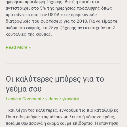
ημερήσια πρόσληψη ζάχαρης. Αυτή η ποσότητα
αντιστοιχεί στο 5% της ημερήσιας πρόσληψης όπως
προτείνεται απο τον USDA στις αμερικανικές
διατροφικές του συστάσεις για το 2010. Για να είμαστε
ακόμα πιο σαφείς, τα 25γρ. ζάχαρης αντιστοιχούν σε 2
κουταλιές της σούπας.
Read More »
Οι
Οι καλύτερες μπύρες για το
καλύτερες
γεύμα σου
μπύρες
για
Leave a Comment
/
videos
/
ykariotaki
το
γεύμα
…και λέγοντας καλύτερες, εννοούμε τις πιο κατάλληλες.
σου
Ποιά είδη μπύρας ταιριάζουν με λευκό ή κόκκινο κρέας,
ποιά με θαλασσινά ή ακόμα και με επιδόρπιo; Η απάντηση