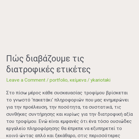
Πώς
διαβάζουμε
τις
διατροφικές
ετικέτες
Πώς διαβάζουμε τις
διατροφικές ετικέτες
Leave a Comment
/
portfolio
,
κείμενα
/
ykariotaki
Στο πίσω μέρος κάθε συσκευασίας τροφίμου βρίσκεται
το γνωστό ‘πακετάκι’ πληροφοριών που μας ενημερώνει
για την προέλευση, την ποσότητα, τα συστατικά, τις
συνθήκες συντήρησης και κυρίως για την διατροφική αξία
του τροφίμου. Ενώ είναι εμφανές ότι ένα τόσο ουσιώδες
εργαλείο πληροφόρησης θα έπρεπε να εξυπηρετεί το
κοινό ώντας απλό και ξεκάθαρο, στις περισσότερες