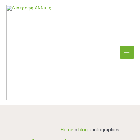
Skip
Main
to
content
Men
Home
blog
infographics