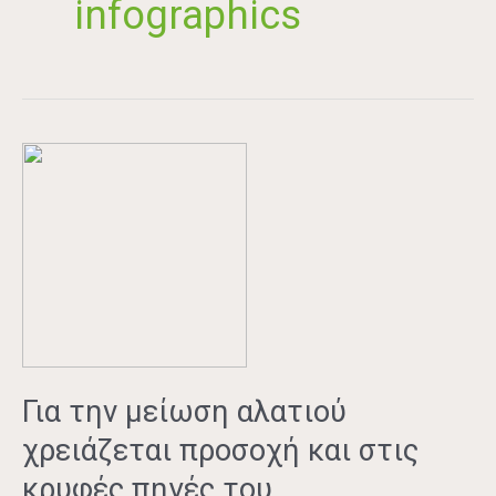
infographics
Για
την
μείωση
αλατιού
χρειάζεται
προσοχή
και
στις
κρυφές
πηγές
Για την μείωση αλατιού
του
χρειάζεται προσοχή και στις
κρυφές πηγές του