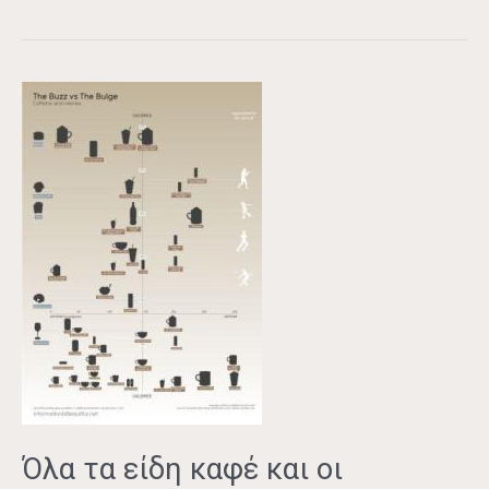
Όλα
τα
είδη
καφέ
και
οι
θερμίδες
τους
Όλα τα είδη καφέ και οι